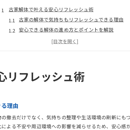
古家解体で叶える安心リフレッシュ術
古家の解体で気持ちもリフレッシュできる理由
安心できる解体の進め方とポイントを解説
解体で得られるリフレッシュ効果と注意点
解体前に押さえたい心構えと実務の流れ
解体で安心リフレッシュを叶える秘訣を紹介
一軒家の解体費用から埋め戻しの流れまで
心リフレッシュ術
一軒家解体の費用相場と内訳のポイント
解体費用の決まり方と無駄を省くコツとは
解体後の埋め戻しまでの流れを徹底解説
きる理由
費用見積もり時に注意すべき解体の項目
物の撤去だけでなく、気持ちの整理や生活環境の刷新にも
埋め戻し費用と解体後の土地仕上げのポイント
化による不安や周辺環境への影響を減らせるため、安心感