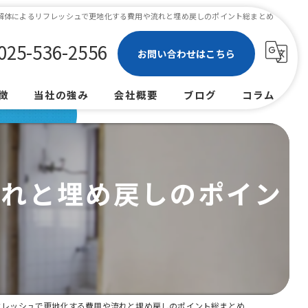
解体によるリフレッシュで更地化する費用や流れと埋め戻しのポイント総まとめ
025-536-2556
お問い合わせはこちら
徴
当社の強み
会社概要
ブログ
コラム
不用品回収
戸建て
流れと埋め戻しのポイン
空き家
アパート
解体
部分解体
フレッシュで更地化する費用や流れと埋め戻しのポイント総まとめ