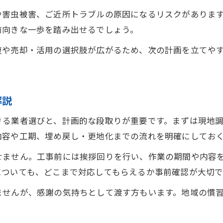
解体工事の期間はどれくらいか押さえたい方へ
や害虫被害、ご近所トラブルの原因になるリスクがありま
解体工事は何日で終わるか期間の目安を解説
前向きな一歩を踏み出せるでしょう。
解体期間が延びる主な原因と対策ポイント
復や売却・活用の選択肢が広がるため、次の計画を立てや
工事前準備から完了までの流れをつかもう
天候や現場条件が解体に与える影響とは
効率的な解体工事の段取りと期間短縮術
解説
埋め戻し作業のポイントを徹底整理
きる業者選びと、計画的な段取りが重要です。まずは現地
解体後の埋め戻しとは何かを正しく理解
内容や工期、埋め戻し・更地化までの流れを明確にしてお
埋め戻し作業で失敗しないための注意点
せません。工事前には挨拶回りを行い、作業の期間や内容
地盤の安全性を保つ埋め戻しの実務ポイント
についても、どこまで対応してもらえるか事前確認が大切で
解体と埋め戻しの工程を一体で考える理由
ませんが、感謝の気持ちとして渡す方もいます。地域の慣
埋め戻し作業の流れと仕上がりの特徴解説
解体業者へのお礼やマナーを解説