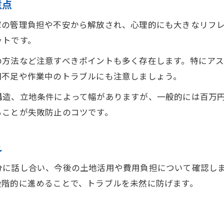
意点
解体業者へのお礼はするべきか迷った時の考え方
解体工事時のマナーと気遣いの基本ポイント
家の管理負担や不安から解放され、心理的にも大きなリフ
ットです。
業者との良好な関係作りに役立つ対応例
必要十分なお礼や差し入れの現実的な基準
の方法など注意すべきポイントも多く存在します。特にア
解体時に気をつけたい近隣対応とマナーの工夫
明不足や作業中のトラブルにも注意しましょう。
更地化まで納得できる解体の判断基準
構造、立地条件によって幅がありますが、一般的には百万
更地化まで進めるべきか迷う時の判断ポイント
ることが失敗防止のコツです。
解体から更地化までの工程全体を理解しよう
お問い合わせはこちら
お問い合わせはこちら
費用と将来活用を踏まえた解体の選び方
れ
後悔しない更地化実現のための基準整理
分に話し合い、今後の土地活用や費用負担について確認し
解体判断で押さえたい相場と補助金情報
段階的に進めることで、トラブルを未然に防げます。