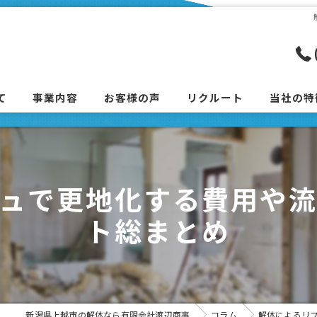
て
事業内容
お客様の声
リクルート
当社の特
解体工事の流れ
木造住宅
車庫
ュで更地化する費用や
倉庫
ト総まとめ
物置
柏崎市の
新潟県上越市の解体なら有限会社渡辺商事
コラム
解体によるリ